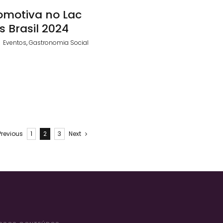
omotiva no Lac
s Brasil 2024
|
Eventos
,
Gastronomia Social
Previous
1
2
3
Next