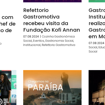
Refettorio
Gastr
Gastromotiva
Instit
s com
recebeu visita da
realiz
hef de
Fundação Kofi Annan
Gastr
ão de
em M
07.08.2024
|
Cozinha Gastronômica
Social
,
Eventos
,
Gastronomia Social
,
07.08.2024
io
Institucional
,
Refettorio Gastromotiva
Social
,
Edu
Social