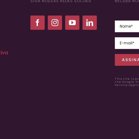
SIGA NOSSAS REDES SOCIAIS
RECEBA NO
iva
This site is 
the Google
Pr
Service apply