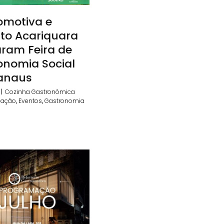
omotiva e
uto Acariquara
aram Feira de
onomia Social
anaus
|
Cozinha Gastronômica
cação
,
Eventos
,
Gastronomia