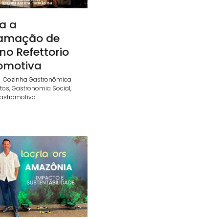
a a
amação de
no Refettorio
omotiva
|
Cozinha Gastronômica
tos
,
Gastronomia Social
,
Gastromotiva