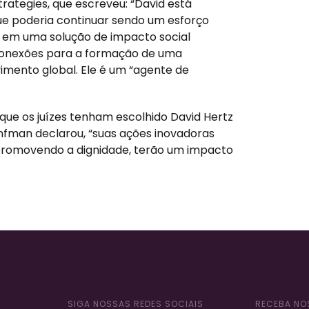
rategies, que escreveu: “David está
e poderia continuar sendo um esforço
al em uma solução de impacto social
 conexões para a formação de uma
mento global. Ele é um “agente de
o que os juízes tenham escolhido David Hertz
onfman declarou, “suas ações inovadoras
promovendo a dignidade, terão um impacto
SIGA NOSSAS REDES SOCIAIS
RECEBA NO