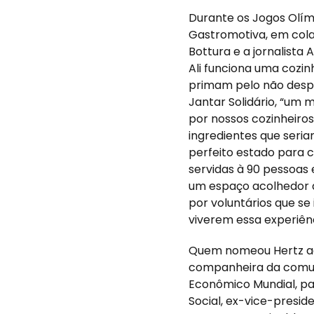
Durante os Jogos Olímp
Gastromotiva, em cola
Bottura e a jornalista 
Ali funciona uma cozin
primam pelo não despe
Jantar Solidário, “u
por nossos cozinheiro
ingredientes que seri
perfeito estado para c
servidas à 90 pessoas 
um espaço acolhedor q
por voluntários que s
viverem essa experiênc
Quem nomeou Hertz ao
companheira da comun
Econômico Mundial, p
Social, ex-vice-presid