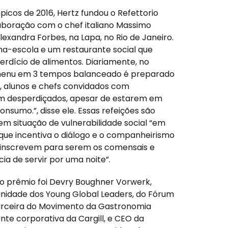
icos de 2016, Hertz fundou o Refettorio
boração com o chef italiano Massimo
Alexandra Forbes, na Lapa, no Rio de Janeiro.
ha-escola e um restaurante social que
rdício de alimentos. Diariamente, no
m menu em 3 tempos balanceado é preparado
s, alunos e chefs convidados com
am desperdiçados, apesar de estarem em
onsumo.”, disse ele. Essas refeições são
em situação de vulnerabilidade social “em
ue incentiva o diálogo e o companheirismo
e inscrevem para serem os comensais e
ia de servir por uma noite”.
 prêmio foi Devry Boughner Vorwerk,
idade dos Young Global Leaders, do Fórum
arceira do Movimento da Gastronomia
ente corporativa da Cargill, e CEO da