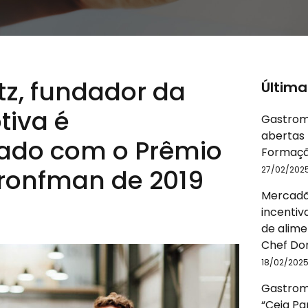
tz, fundador da
Última
tiva é
Gastrom
abertas 
ado com o Prêmio
Formaçã
ronfman de 2019
27/02/202
Mercadã
incentiv
de alime
Chef Do
18/02/202
Gastromo
“Ceia P