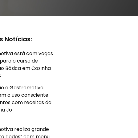
s Notícias:
otiva está com vagas
para o curso de
o Básica em Cozinha
5
o e Gastromotiva
am o uso consciente
ntos com receitas da
na Jô
5
tiva realiza grande
ara Todos” com menu