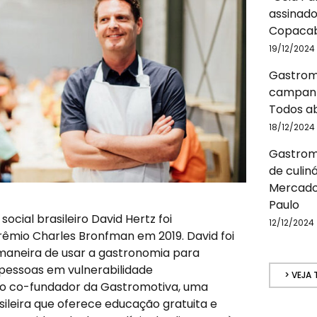
assinado
Copacab
19/12/2024
Gastrom
campanh
Todos a
18/12/2024
Gastromo
de culin
Mercado
Paulo
cial brasileiro David Hertz foi
12/12/2024
mio Charles Bronfman em 2019. David foi
 maneira de usar a gastronomia para
 pessoas em vulnerabilidade
> VEJA
 o co-fundador da Gastromotiva, uma
sileira que oferece educação gratuita e