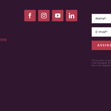
iva
This site is 
the Google
Pr
Service apply