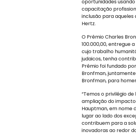
oportunidades usando 
capacitação profissio
inclusão para aqueles
Hertz.
O Prêmio Charles Bro
100.000,00, entregue 
cujo trabalho humanitá
judaicos, tenha contri
Prêmio foi fundado po
Bronfman, juntamente
Bronfman, para homena
“Temos o privilégio de
ampliação do impacto 
Hauptman, em nome do
lugar ao lado dos exc
contribuem para a so
inovadoras ao redor 