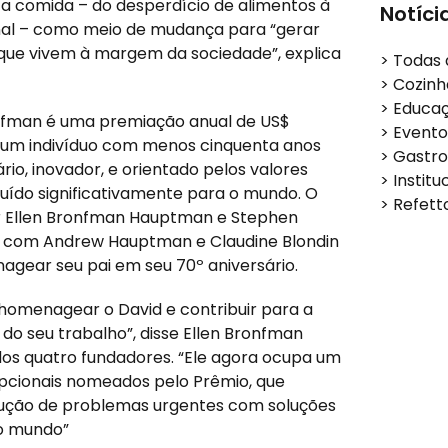
a comida – do desperdício de alimentos à
Notíci
nal – como meio de mudança para “gerar
 que vivem à margem da sociedade”, explica
>
Todas 
>
Cozinh
>
Educa
nfman é uma premiação anual de US$
>
Evento
a um indivíduo com menos cinquenta anos
>
Gastro
rio, inovador, e orientado pelos valores
>
Institu
buído significativamente para o mundo. O
>
Refett
r Ellen Bronfman Hauptman e Stephen
 com Andrew Hauptman e Claudine Blondin
gear seu pai em seu 70º aniversário.
 homenagear o David e contribuir para a
do seu trabalho”, disse Ellen Bronfman
s quatro fundadores. “Ele agora ocupa um
epcionais nomeados pelo Prêmio, que
lução de problemas urgentes com soluções
do mundo”