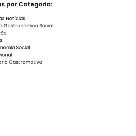
as por Categoria:
as Notícias
a Gastronômica Social
ção
s
nomia Social
cional
orio Gastromotiva