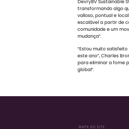
DevryBV Sustainable St
transformando algo qu
valioso, pontual e loc
escalável a partir de
comunidade e um movi
mudança”.
“Estou muito satisfeit
este ano”, Charles Br
para eliminar a fome 
global”.
MAPA DO SITE